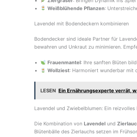
Ziergräser
: Bringen Dynamik ins Spie
Weißblühende Pflanzen
: Unterstreic
Lavendel mit Bodendeckern kombinieren
Bodendecker sind ideale Partner für Lavende
bewahren und Unkraut zu minimieren. Empfe
Frauenmantel
: Ihre sanften Blüten bi
Wollziest
: Harmoniert wunderbar mit d
LESEN
Ein Ernährungsexperte verrät, wa
Lavendel und Zwiebelblumen: Ein reizvolles
Die Kombination von
Lavendel
und
Zierlau
Blütenbälle des Zierlauchs setzen im Frühso