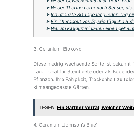
➤
Weder Gewächshaus noch teure Erde, 
➤
Weder Thermometer noch Sensor, dies
➤
Ich pflanzte 30 Tage lang jeden Tag e
➤
Ein Therapeut verrät, wie tägliche Ref
➤
Warum Kaugummi kauen einen geheimnis
3. Geranium ‚Biokovo‘
Diese niedrig wachsende Sorte ist bekannt f
Laub. Ideal für Steinbeete oder als Bodende
Pflanzen. Ihre Fähigkeit, Trockenheit zu tol
klimaangepasste Gärten.
LESEN
Ein Gärtner verrät, welcher Wei
4. Geranium ‚Johnson’s Blue‘