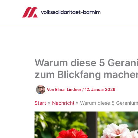
Zum
Inhalt
springen
Warum diese 5 Geran
zum Blickfang mache
Von
Elmar Lindner
/
12. Januar 2026
Start
Nachricht
Warum diese 5 Geranium