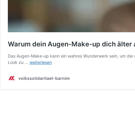
Warum dein Augen-Make-up dich älter au
Das Augen-Make-up kann ein wahres Wunderwerk sein, um die nat
Warum
Look zu …
weiterlesen
dein
Augen-
volkssolidaritaet-barnim
Make-
up
dich
älter
aussehen
lässt
als
du
bist